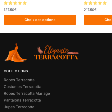
127.50
€
217.50
€
Choix des options
Choi
COLLECTIONS
Robes Terracotta
Costumes Terracotta
Robes Terracotta Mariage
Pantalons Terracotta
Jupes Terracotta