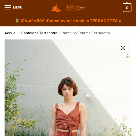
MENU
0
10% dès 50€ d’achat avec le code « TERRACOTTA »
Accueil
Pantalons Terracotta
Pantalon Femme Terracotta
/
/