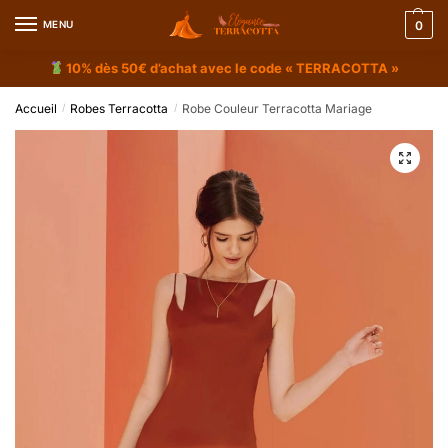
MENU
0
10% dès 50€ d’achat avec le code « TERRACOTTA »
Accueil
Robes Terracotta
Robe Couleur Terracotta Mariage
/
/