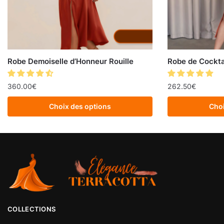
Robe Demoiselle d’Honneur Rouille
Robe de Cockta
360.00
€
262.50
€
Choix des options
Choi
COLLECTIONS