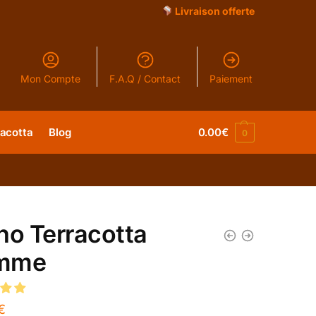
Livraison offerte
Mon Compte
F.A.Q / Contact
Paiement
racotta
Blog
0.00
€
0
no Terracotta
mme
€