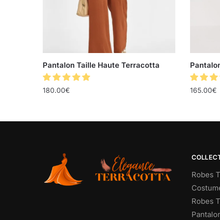
Pantalon Taille Haute Terracotta
Pantalo
180.00
€
165.00
€
COLLEC
Robes T
Costume
Robes T
Pantalo