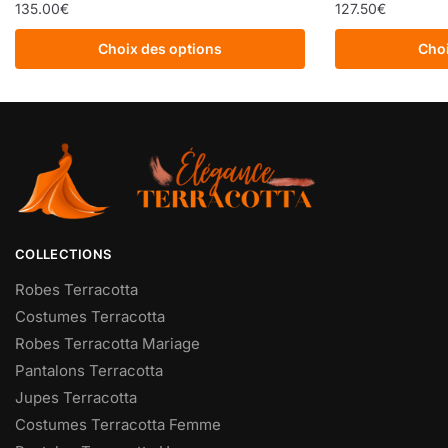
135.00
€
127.50
€
Choix des options
Choi
COLLECTIONS
Robes Terracotta
Costumes Terracotta
Robes Terracotta Mariage
Pantalons Terracotta
Jupes Terracotta
Costumes Terracotta Femme