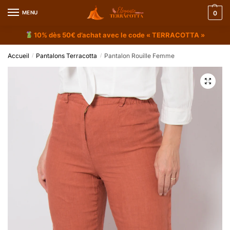
MENU
0
10% dès 50€ d’achat avec le code « TERRACOTTA »
Accueil
Pantalons Terracotta
Pantalon Rouille Femme
/
/