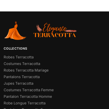
COLLECTIONS
Robes Terracotta
Costumes Terracotta
Robes Terracotta Mariage
Pantalons Terracotta
Jupes Terracotta
Costumes Terracotta Femme
Pantalon Terracotta Homme
Robe Longue Terracotta