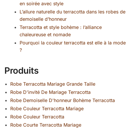
en soirée avec style
L’allure naturelle du terracotta dans les robes de
demoiselle d’honneur
Terracotta et style bohème : l’alliance
chaleureuse et nomade
Pourquoi la couleur terracotta est elle à la mode
?
Produits
Robe Terracotta Mariage Grande Taille
Robe D'invité De Mariage Terracotta
Robe Demoiselle D'honneur Bohème Terracotta
Robe Couleur Terracotta Mariage
Robe Couleur Terracotta
Robe Courte Terracotta Mariage