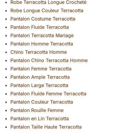
Robe Terracotta Longue Crocheté
Robe Longue Couleur Terracotta
Pantalon Costume Terracotta
Pantalon Fluide Terracotta
Pantalon Terracotta Mariage
Pantalon Homme Terracotta
Chino Terracotta Homme
Pantalon Chino Terracotta Homme
Pantalon Femme Terracotta
Pantalon Ample Terracotta
Pantalon Large Terracotta
Pantalon Fluide Femme Terracotta
Pantalon Couleur Terracotta
Pantalon Rouille Femme
Pantalon en Lin Terracotta
Pantalon Taille Haute Terracotta