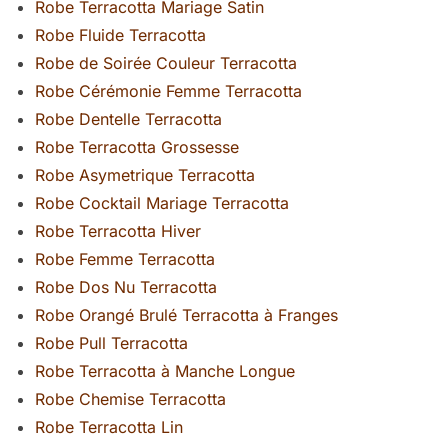
Robe Terracotta Mariage Satin
Robe Fluide Terracotta
Robe de Soirée Couleur Terracotta
Robe Cérémonie Femme Terracotta
Robe Dentelle Terracotta
Robe Terracotta Grossesse
Robe Asymetrique Terracotta
Robe Cocktail Mariage Terracotta
Robe Terracotta Hiver
Robe Femme Terracotta
Robe Dos Nu Terracotta
Robe Orangé Brulé Terracotta à Franges
Robe Pull Terracotta
Robe Terracotta à Manche Longue
Robe Chemise Terracotta
Robe Terracotta Lin