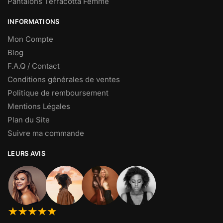
Pantalons Terracotta Femme
INFORMATIONS
Mon Compte
Blog
F.A.Q / Contact
Conditions générales de ventes
Politique de remboursement
Mentions Légales
Plan du Site
Suivre ma commande
LEURS AVIS