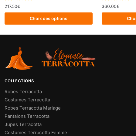
217.50
€
360.00
€
Choix des options
Choi
COLLECTIONS
Robes Terracotta
Costumes Terracotta
Robes Terracotta Mariage
Pantalons Terracotta
Jupes Terracotta
Costumes Terracotta Femme