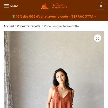
MENU
0
10% dès 50€ d’achat avec le code « TERRACOTTA »
Accueil
Robes Terracotta
Robe Longue Terra-Cotta
/
/