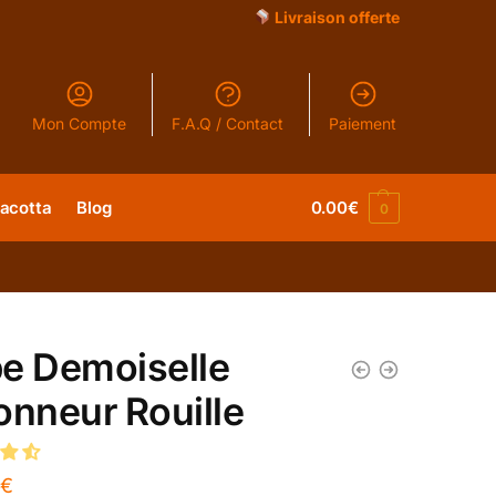
Livraison offerte
Mon Compte
F.A.Q / Contact
Paiement
racotta
Blog
0.00
€
0
e Demoiselle
onneur Rouille
€