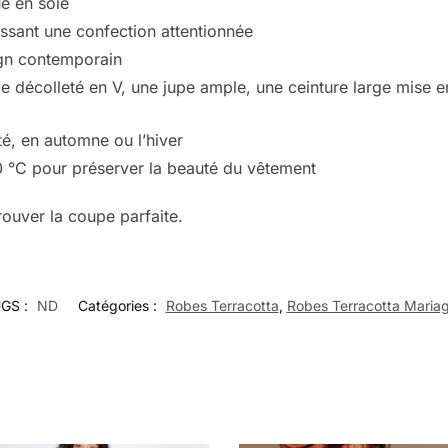
e en soie
issant une confection attentionnée
ign contemporain
e décolleté en V, une jupe ample, une ceinture large mise en
été, en automne ou l’hiver
0 °C pour préserver la beauté du vêtement
rouver la coupe parfaite.
GS :
ND
Catégories :
Robes Terracotta
,
Robes Terracotta Maria