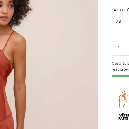
S
TAILLE
:
XS
Cet articl
réapprov