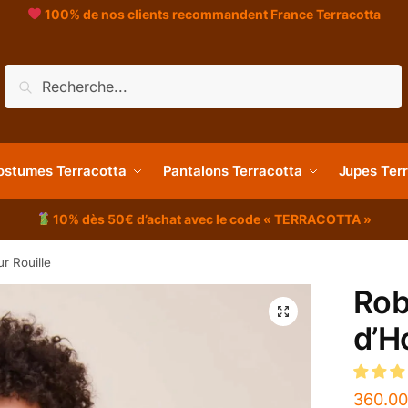
100% de nos clients recommandent France Terracotta
Recherche
ostumes Terracotta
Pantalons Terracotta
Jupes Ter
10% dès 50€ d’achat avec le code « TERRACOTTA »
r Rouille
Rob
d’H
360.00