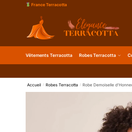
France Terracotta
Vêtements Terracotta
Robes Terracotta
C
Accueil
Robes Terracotta
Robe Demoiselle d’Honneu
/
/