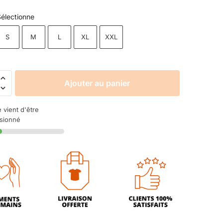
électionne
S
M
L
XL
XXL
Ajouter au panier
e vient d'être
isionné