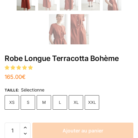
Robe Longue Terracotta Bohème
165.00
€
Sélectionne
TAILLE
:
XS
S
M
L
XL
XXL
Ajouter au panier