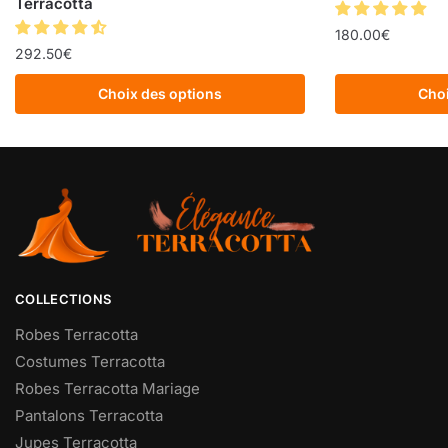
Terracotta
180.00
€
292.50
€
Choix des options
Choi
COLLECTIONS
Robes Terracotta
Costumes Terracotta
Robes Terracotta Mariage
Pantalons Terracotta
Jupes Terracotta