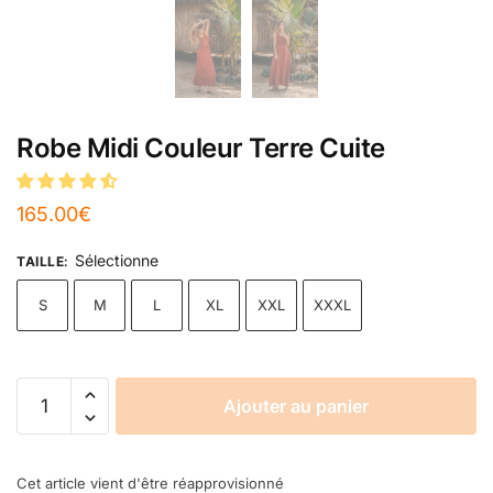
Robe Midi Couleur Terre Cuite
165.00
€
Sélectionne
TAILLE
:
S
M
L
XL
XXL
XXXL
Ajouter au panier
Cet article vient d'être réapprovisionné