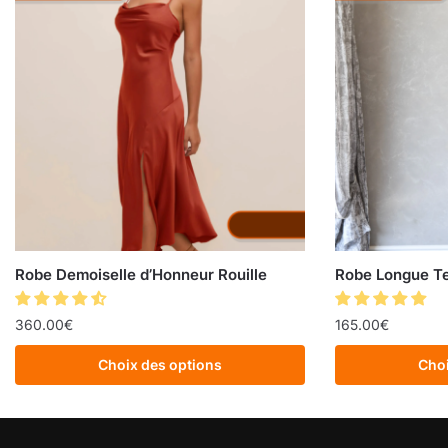
Robe Demoiselle d’Honneur Rouille
Robe Longue Te
360.00
€
165.00
€
Choix des options
Choi