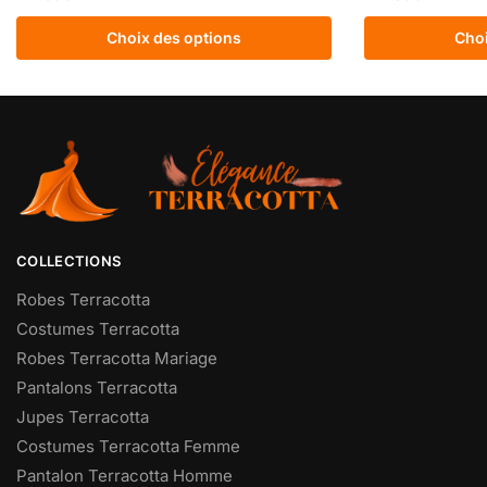
Choix des options
Choi
COLLECTIONS
Robes Terracotta
Costumes Terracotta
Robes Terracotta Mariage
Pantalons Terracotta
Jupes Terracotta
Costumes Terracotta Femme
Pantalon Terracotta Homme