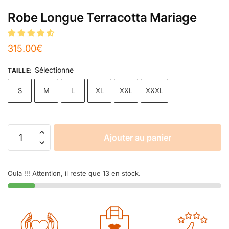
Robe Longue Terracotta Mariage
315.00
€
Sélectionne
TAILLE
:
S
M
L
XL
XXL
XXXL
Ajouter au panier
Oula !!! Attention, il reste que 13 en stock.