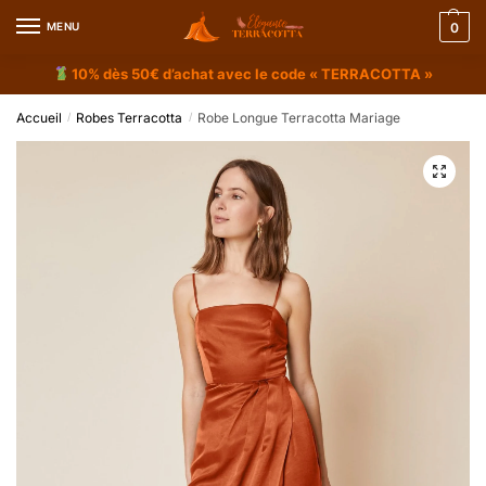
MENU
0
10% dès 50€ d’achat avec le code « TERRACOTTA »
Accueil
Robes Terracotta
Robe Longue Terracotta Mariage
/
/