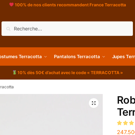
100% de nos clients recommandent France Terracotta
Recherche
ostumes Terracotta
Pantalons Terracotta
Jupes Ter
10% dès 50€ d’achat avec le code « TERRACOTTA »
racotta
Rob
Ter
247.50