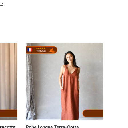
ge
racotta
Robe Longue Terra-Cotta