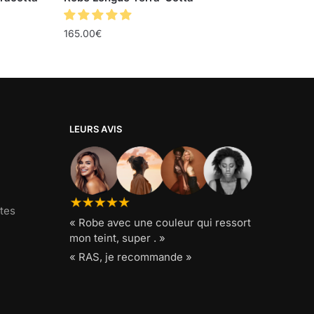
165.00
€
LEURS AVIS
tes
« Robe avec une couleur qui ressort
mon teint, super . »
« RAS, je recommande »