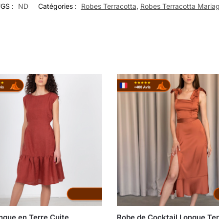
GS :
ND
Catégories :
Robes Terracotta
,
Robes Terracotta Maria
ngue en Terre Cuite
Robe de Cocktail Longue Ter