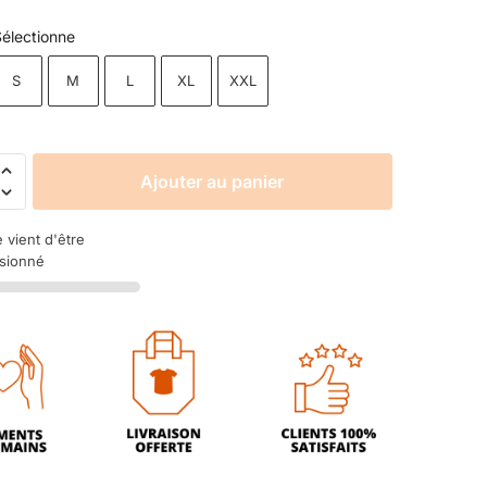
électionne
S
M
L
XL
XXL
Ajouter au panier
e vient d'être
isionné