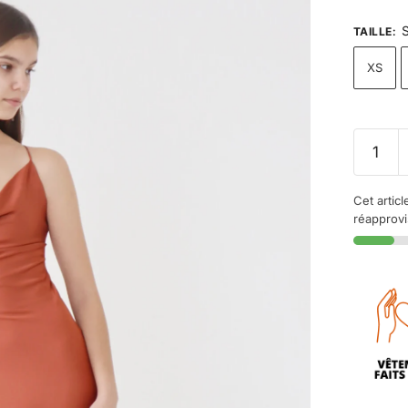
S
TAILLE
:
XS
Cet articl
réapprov