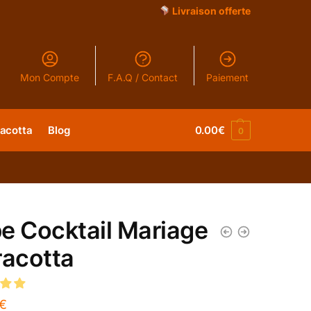
Livraison offerte
Mon Compte
F.A.Q / Contact
Paiement
racotta
Blog
0.00
€
0
e Cocktail Mariage
racotta
€