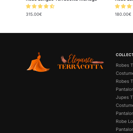
315.00
€
180.00
€
COLLEC
Robes T
Costume
Robes T
Pantalo
Jupes T
Costume
Pantalo
Robe Lo
Pantalo