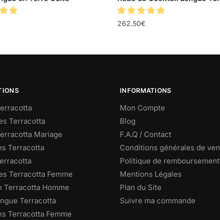
262.50
€
TIONS
INFORMATIONS
erracotta
Mon Compte
s Terracotta
Blog
erracotta Mariage
F.A.Q / Contact
ns Terracotta
Conditions générales de ven
erracotta
Politique de remboursement
s Terracotta Femme
Mentions Légales
n Terracotta Homme
Plan du Site
ngue Terracotta
Suivre ma commande
ns Terracotta Femme