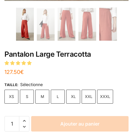
Pantalon Large Terracotta
127.50
€
Sélectionne
TAILLE
:
XS
S
M
L
XL
XXL
XXXL
Ajouter au panier