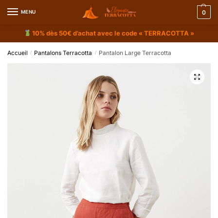
MENU
0
10% dès 50€ d’achat avec le code « TERRACOTTA »
Accueil
Pantalons Terracotta
Pantalon Large Terracotta
/
/