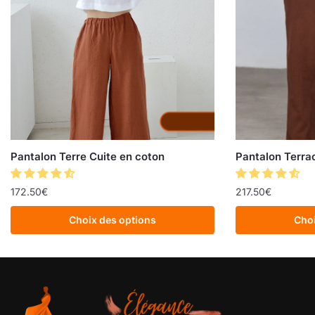
Pantalon Terre Cuite en coton
Pantalon Terra
172.50
€
217.50
€
Choix des options
Choi