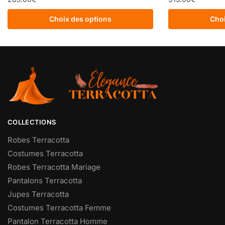
Choix des options
Choi
COLLECTIONS
Robes Terracotta
Costumes Terracotta
Robes Terracotta Mariage
Pantalons Terracotta
Jupes Terracotta
Costumes Terracotta Femme
Pantalon Terracotta Homme