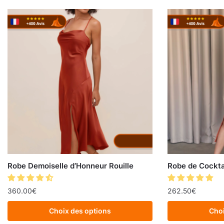
Robe Demoiselle d’Honneur Rouille
Robe de Cockta
360.00
€
262.50
€
Choix des options
Choi