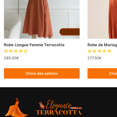
Robe Longue Femme Terracotta
Robe de Mariag
285.00
€
277.50
€
Choix des options
Choi