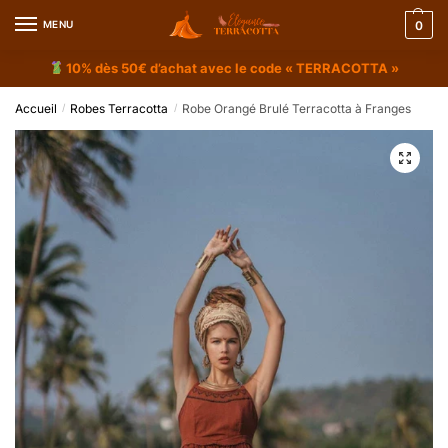
MENU
0
10% dès 50€ d’achat avec le code « TERRACOTTA »
Accueil
Robes Terracotta
Robe Orangé Brulé Terracotta à Franges
/
/